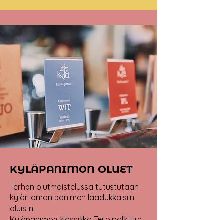
KYLÄPANIMON OLUET
Terhon olutmaistelussa tutustutaan
kylän oman panimon laadukkaisiin
oluisiin.
Kyläpanimon klassikko Teijo palkittiin