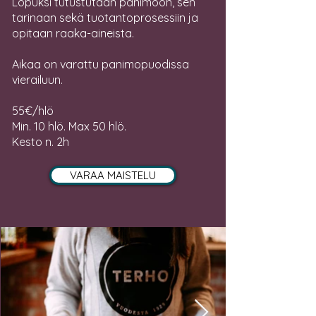
Lopuksi tutustutaan panimoon, sen
tarinaan sekä tuotantoprosessiin ja
opitaan raaka-aineista.
Aikaa on varattu panimopuodissa
vierailuun.
55€/hlö
Min. 10 hlö. Max 50 hlö.
Kesto n. 2h
VARAA MAISTELU