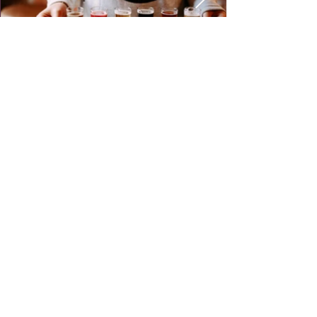
OTA YHTEYTTÄ
Minua kiinnostaa:
Ravintola/Menu
Pöytävaraus/isot ryhmät