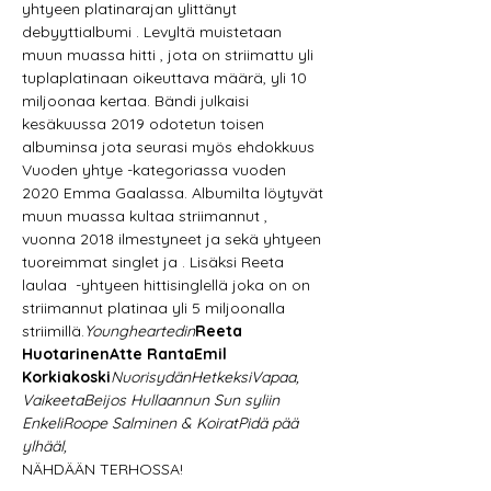
yhtyeen platinarajan ylittänyt 
debyyttialbumi 
. Levyltä muistetaan 
muun muassa hitti 
, jota on striimattu yli 
tuplaplatinaan oikeuttava määrä, yli 10 
miljoonaa kertaa. Bändi julkaisi 
kesäkuussa 2019 odotetun toisen 
albuminsa 
jota seurasi myös ehdokkuus 
Vuoden yhtye -kategoriassa vuoden 
2020 Emma Gaalassa. Albumilta löytyvät 
muun muassa kultaa striimannut 
, 
vuonna 2018 ilmestyneet 
ja 
sekä yhtyeen 
tuoreimmat singlet 
ja 
. Lisäksi Reeta 
laulaa 
 -yhtyeen hittisinglellä 
joka on on 
striimannut platinaa yli 5 miljoonalla 
striimillä.
Youngheartedin
Reeta 
Huotarinen
Atte Ranta
Emil 
Korkiakoski
Nuorisydän
Hetkeksi
Vapaa, 
Vaikeeta
Beijos 
Hullaannun 
Sun syliin 
Enkeli
Roope Salminen & Koirat
Pidä pää 
ylhääl, 
NÄHDÄÄN TERHOSSA!