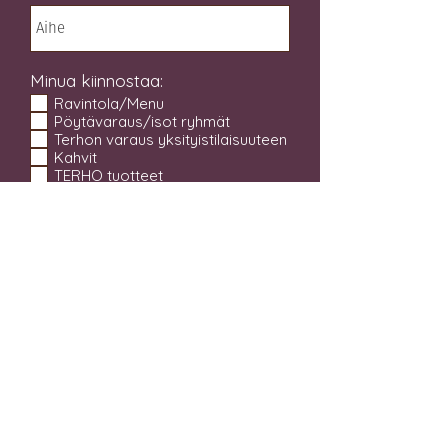
Minua kiinnostaa:
Ravintola/Menu
Pöytävaraus/isot ryhmät
Terhon varaus yksityistilaisuuteen
Kahvit
TERHO tuotteet
Olutmaistelut
LÄHETÄ