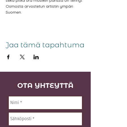
sekä pitkä ura musiikin parissa on tehnyt 
Osmosta arvostetun artistin ympäri 
Suomen.
Jaa tämä tapahtuma
OTA YHTEYTTÄ