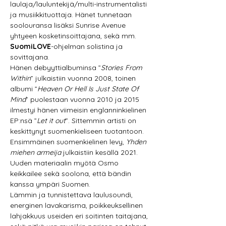
laulaja/lauluntekijä/multi-instrumentalisti 
ja musiikkituottaja. Hänet tunnetaan 
soolouransa lisäksi Sunrise Avenue 
yhtyeen kosketinsoittajana, sekä mm. 
SuomiLOVE
-ohjelman solistina ja 
sovittajana.
Hänen debyyttialbuminsa ”
Stories From 
Within
” julkaistiin vuonna 2008, toinen 
albumi ”
Heaven Or Hell Is Just State Of 
Mind
” puolestaan vuonna 2010 ja 2015 
ilmestyi hänen viimeisin englanninkielinen 
EP:nsä ”
Let it out
”. Sittemmin artisti on 
keskittynyt suomenkieliseen tuotantoon. 
Ensimmäinen suomenkielinen levy, 
Yhden 
miehen armeija
 julkaistiin kesällä 2021. 
Uuden materiaalin myötä Osmo 
keikkailee sekä soolona, että bändin 
kanssa ympäri Suomen.
Lämmin ja tunnistettava laulusoundi, 
energinen lavakarisma, poikkeuksellinen 
lahjakkuus useiden eri soitinten taitajana, 