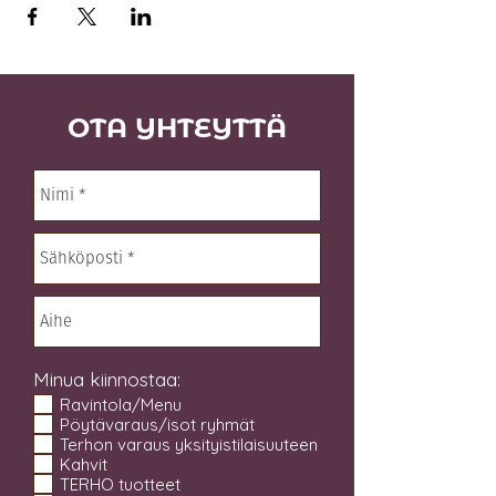
OTA YHTEYTTÄ
Minua kiinnostaa:
Ravintola/Menu
Pöytävaraus/isot ryhmät
Terhon varaus yksityistilaisuuteen
Kahvit
TERHO tuotteet