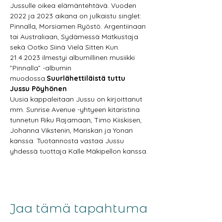
Jussulle oikea elämäntehtävä. Vuoden 
2022 ja 2023 aikana on julkaistu singlet: 
Pinnalla, Morsiamen Ryöstö. Argentiinaan 
tai Australiaan, Sydämessä Matkustaja 
sekä Ootko Siinä Vielä Sitten Kun. 
21.4.2023 ilmestyi albumillinen musiikki 
”Pinnalla” -albumin 
muodossa.
Suurlähettiläistä tuttu 
Jussu Pöyhönen
Uusia kappaleitaan Jussu on kirjoittanut 
mm. Sunrise Avenue -yhtyeen kitaristina 
tunnetun Riku Rajamaan, Timo Kiiskisen, 
Johanna Vikstenin, Mariskan ja Yonan 
kanssa. Tuotannosta vastaa Jussu 
yhdessä tuottaja Kalle Mäkipellon kanssa.
Jaa tämä tapahtuma