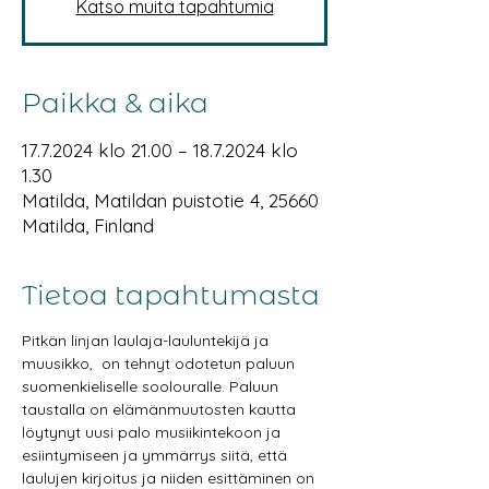
Katso muita tapahtumia
Paikka & aika
17.7.2024 klo 21.00 – 18.7.2024 klo
1.30
Matilda, Matildan puistotie 4, 25660
Matilda, Finland
Tietoa tapahtumasta
Pitkän linjan laulaja-lauluntekijä ja 
muusikko, 
 on tehnyt odotetun paluun 
suomenkieliselle soolouralle. Paluun 
taustalla on elämänmuutosten kautta 
löytynyt uusi palo musiikintekoon ja 
esiintymiseen ja ymmärrys siitä, että 
laulujen kirjoitus ja niiden esittäminen on 