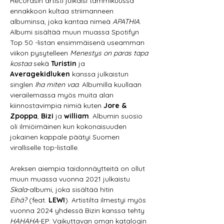
Recordsin artisti julkaisi tammikuussa 
ennakkoon kultaa striimanneen 
albuminsa, joka kantaa nimeä 
APATHIA
. 
Albumi sisältää muun muassa Spotifyn 
Top 50 -listan ensimmäisenä useamman 
viikon pysytelleen 
Menestys on paras tapa 
kostaa 
sekä 
Turistin
 ja 
Averagekidluken
 kanssa julkaistun 
singlen 
Iha miten vaa
. Albumilla kuullaan 
vierailemassa myös muita alan 
kiinnostavimpia nimiä kuten 
Jore & 
Zpoppa
, 
Bizi
 ja 
william
. Albumin suosio 
oli ilmiöimäinen kun kokonaisuuden 
jokainen kappale päätyi Suomen 
viralliselle top-listalle.
Areksen aiempia taidonnäytteitä on ollut 
muun muassa vuonna 2021 julkaistu 
Skala
-albumi, joka sisältää hitin 
Eihä?
 (feat. 
LEWI
). Artistilta ilmestyi myös 
vuonna 2024 yhdessä Bizin kanssa tehty 
HAHAHA
-EP. Vaikuttavan oman katalogin 