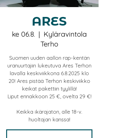
ARES
ke 06.8.
  |  
Kyläravintola
Terho
Suomen uuden aallon rap-kentän
uranuurtajiin lukeutuva Ares Terhon
lavalla keskiviikkona 6.8.2025 klo
20! Ares pistää Terhon keskiviikko
keikat pakettiin tyylillä!
Liput ennakkoon 25 €, ovelta 29 €!
Keikka ikärajaton, alle 18-v.
huoltajan kanssa!