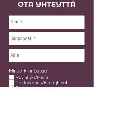
OTA YHTEYTTÄ
Minua kiinnostaa:
Ravintola/Menu
Pöytävaraus/isot ryhmät
Terhon varaus yksityistilaisuuteen
Kahvit
TERHO tuotteet
Olutmaistelut