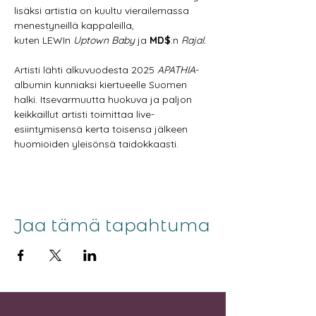
lisäksi artistia on kuultu vierailemassa 
menestyneillä kappaleilla, 
kuten LEWIn 
Uptown Baby 
ja 
MD$
:n 
Rajal.
Artisti lähti alkuvuodesta 2025 
APATHIA
-
albumin kunniaksi kiertueelle Suomen 
halki. Itsevarmuutta huokuva ja paljon 
keikkaillut artisti toimittaa live-
esiintymisensä kerta toisensa jälkeen 
huomioiden yleisönsä taidokkaasti.
Jaa tämä tapahtuma