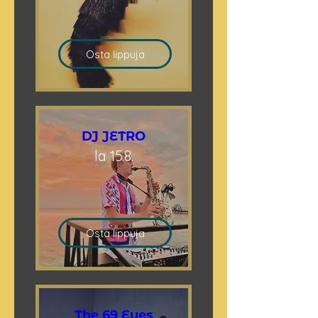
Osta lippuja
DJ JETRO
la 15.8.
Osta lippuja
The 69 Eyes