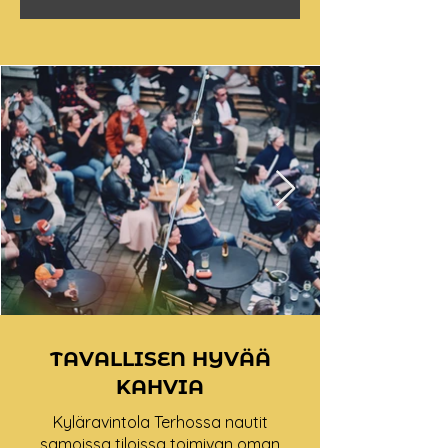
TAVALLISEN HYVÄÄ
KAHVIA
Kyläravintola Terhossa nautit
samoissa tiloissa toimivan oman