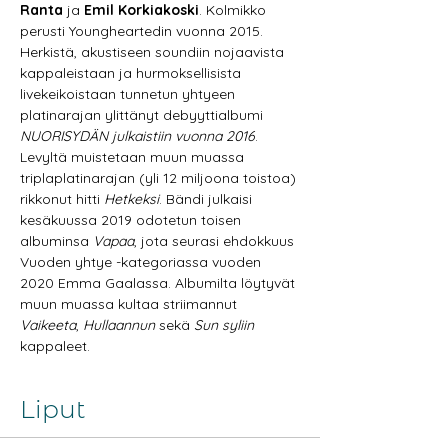
Ranta
 ja 
Emil Korkiakoski
. Kolmikko 
perusti Youngheartedin vuonna 2015. 
Herkistä, akustiseen soundiin nojaavista 
kappaleistaan ja hurmoksellisista 
livekeikoistaan tunnetun yhtyeen 
platinarajan ylittänyt debyyttialbumi 
NUORISYDÄN julkaistiin vuonna 2016
. 
Levyltä muistetaan muun muassa 
triplaplatinarajan (yli 12 miljoona toistoa) 
rikkonut hitti 
Hetkeksi
. Bändi julkaisi 
kesäkuussa 2019 odotetun toisen 
albuminsa 
Vapaa
, jota seurasi ehdokkuus 
Vuoden yhtye -kategoriassa vuoden 
2020 Emma Gaalassa. Albumilta löytyvät 
muun muassa kultaa striimannut 
Vaikeeta
, 
Hullaannun
 sekä 
Sun syliin
kappaleet.
Liput