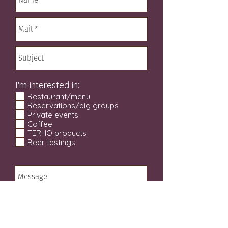
I'm interested in:
Restaurant/menu
Reservations/big groups
Private events
Coffee
TERHO products
Beer tastings