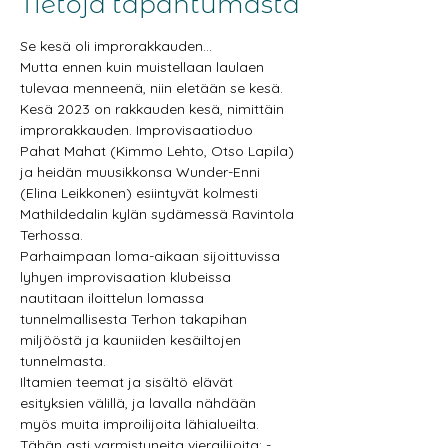
Tietoja tapahtumasta
Se kesä oli improrakkauden…
Mutta ennen kuin muistellaan laulaen 
tulevaa menneenä, niin eletään se kesä.
Kesä 2023 on rakkauden kesä, nimittäin 
improrakkauden. Improvisaatioduo 
Pahat Mahat (Kimmo Lehto, Otso Lapila) 
ja heidän muusikkonsa Wunder-Enni 
(Elina Leikkonen) esiintyvät kolmesti 
Mathildedalin kylän sydämessä Ravintola 
Terhossa.
Parhaimpaan loma-aikaan sijoittuvissa 
lyhyen improvisaation klubeissa 
nautitaan iloittelun lomassa 
tunnelmallisesta Terhon takapihan 
miljööstä ja kauniiden kesäiltojen 
tunnelmasta.
Iltamien teemat ja sisältö elävät 
esityksien välillä, ja lavalla nähdään 
myös muita improilijoita lähialueilta.
Tähän asti varmistuneita vierailijoita: - 