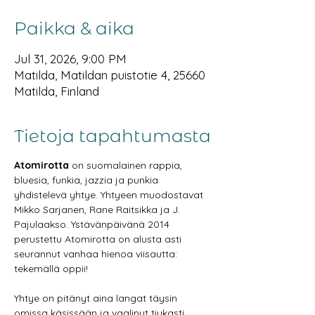
Paikka & aika
Jul 31, 2026, 9:00 PM
Matilda, Matildan puistotie 4, 25660
Matilda, Finland
Tietoja tapahtumasta
Atomirotta
 on suomalainen rappia, 
bluesia, funkia, jazzia ja punkia 
yhdistelevä yhtye. Yhtyeen muodostavat 
Mikko Sarjanen, Rane Raitsikka ja J. 
Pajulaakso. Ystävänpäivänä 2014 
perustettu Atomirotta on alusta asti 
seurannut vanhaa hienoa viisautta: 
tekemällä oppii!
Yhtye on pitänyt aina langat täysin 
omissa käsissään ja vaalinut tiukasti 