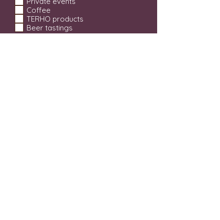
Private events
Coffee
TERHO products
Beer tastings
SEND
Restaurant Terho