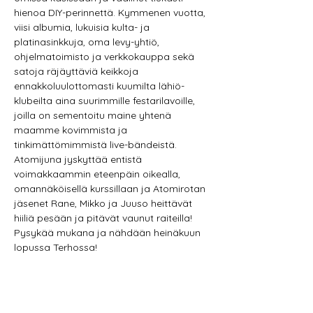
hienoa DIY-perinnettä. Kymmenen vuotta, 
viisi albumia, lukuisia kulta- ja 
platinasinkkuja, oma levy-yhtiö, 
ohjelmatoimisto ja verkkokauppa sekä 
satoja räjäyttäviä keikkoja 
ennakkoluulottomasti kuumilta lähiö-
klubeilta aina suurimmille festarilavoille, 
joilla on sementoitu maine yhtenä 
maamme kovimmista ja 
tinkimättömimmistä live-bändeistä. 
Atomijuna jyskyttää entistä 
voimakkaammin eteenpäin oikealla, 
omannäköisellä kurssillaan ja Atomirotan 
jäsenet Rane, Mikko ja Juuso heittävät 
hiiliä pesään ja pitävät vaunut raiteilla! 
Pysykää mukana ja nähdään heinäkuun 
lopussa Terhossa!