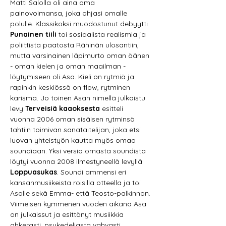
Matti Salolla oli aina oma 
painovoimansa, joka ohjasi omalle 
polulle. Klassikoksi muodostunut debyytti 
Punainen tiili
 toi sosiaalista realismia ja 
poliittista paatosta Rähinän ulosantiin, 
mutta varsinainen läpimurto oman äänen 
- oman kielen ja oman maailman - 
löytymiseen oli Asa. Kieli on rytmiä ja 
rapinkin keskiössä on flow, rytminen 
karisma. Jo toinen Asan nimellä julkaistu 
levy 
Terveisiä kaaoksesta
 esitteli 
vuonna 2006 oman sisäisen rytminsä 
tahtiin toimivan sanataitelijan, joka etsi 
luovan yhteistyön kautta myös omaa 
soundiaan. Yksi versio omasta soundista 
löytyi vuonna 2008 ilmestyneellä levyllä 
Loppuasukas
. Soundi ammensi eri 
kansanmusiikeista roisilla otteella ja toi 
Asalle sekä Emma- että Teosto-palkinnon.
Viimeisen kymmenen vuoden aikana Asa 
on julkaissut ja esittänyt musiikkia 
ahkerasti, psykedeliasta vahvasti 