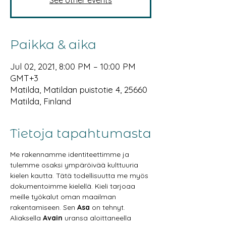
See other events
Paikka & aika
Jul 02, 2021, 8:00 PM – 10:00 PM
GMT+3
Matilda, Matildan puistotie 4, 25660
Matilda, Finland
Tietoja tapahtumasta
Me rakennamme identiteettimme ja 
tulemme osaksi ympäröivää kulttuuria 
kielen kautta. Tätä todellisuutta me myös 
dokumentoimme kielellä. Kieli tarjoaa 
meille työkalut oman maailman 
rakentamiseen. Sen 
Asa
 on tehnyt.
Aliaksella 
Avain
 uransa aloittaneella 